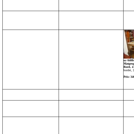
nr 0408
Matgrup
Bord, 4 
bordet,
Pris: 34