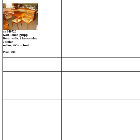
nr 040720
Karl-Johan grupp
Bord, soffa, 2 karmstolar,
2 stolar
soffan, 265 cm bred
Pris: 3800