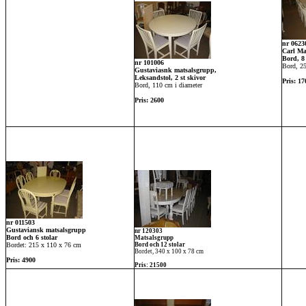
nr 0623
Carl Ma
Bord, 8 
nr 101006
Bord, 2
Gustaviasnk matsalsgrupp,
Leksandstol, 2 st skivor
Pris: 1
Bord, 110 cm i diameter
Pris: 2600
nr 011503
Gustaviansk matsalsgrupp
nr 120303
Bord och 6 stolar
Matsalsgrupp
Bordet: 215 x 110 x 76 cm
Bord och 12 stolar
Bordet, 340 x 100 x 78 cm
Pris: 4900
Pris: 21500