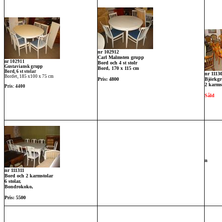
nr 10
2912
Carl Malmsten grupp
nr 102911
Bord och 4 st stolr
Gustaviansk grupp
Bord, 170 x 115 cm
Bord, 6 st stolar
nr 1113
Bordet, 185 x100 x 75 cm
Pris: 4800
Björkgr
2 karmst
Pris: 4400
Såld
n
nr 111311
Bord och 2 karmstolar
6 stolar,
Bondrokoko,
Pris: 5500