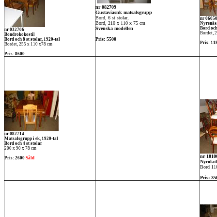
nr 082709
Gustaviasnk matsalsgrupp
Bord, 6 st stolar,
nr 0605
Bord, 210 x 110 x 75 cm
Nyrenäs
Svenska modellen
Bord och 
nr 032706
Bordet, 
Bondrokokostil
Pris: 5500
Bord och 8 st stolar, 1920-tal
Pris: 11
Bordet, 255 x 110 x78 cm
Pris: 8600
nr 082714
Matsalsgrupp i ek, 1920-tal
Bord och 4 st stolar
200 x 90 x 78 cm
nr 1010
Pris: 2600
Såld
Nyrokok
Bord 110
Pris: 35