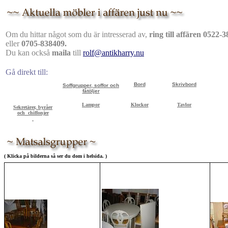
Om du hittar något som du är intresserad av,
ring till affären 0522-
eller
0705-838409.
Du kan också
maila
till
rolf@antikharry.nu
Gå direkt till:
Bord
Skrivbord
Soffgrupper, soffor och
fåtöljer
Lampor
Klockor
Tavlor
Sekretärer, byråer
och chiffonjer
( Klicka på bilderna så ser du dom i helsida. )