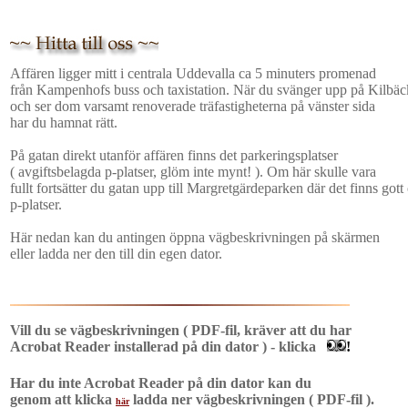
Affären ligger mitt i centrala Uddevalla ca 5 minuters promenad
från Kampenhofs buss och taxistation. När du svänger upp på Kilbäc
och ser dom varsamt renoverade träfastigheterna på vänster sida
har du hamnat rätt.
På gatan direkt utanför affären finns det parkeringsplatser
( avgiftsbelagda p-platser, glöm inte mynt! ). Om här skulle vara
fullt fortsätter du gatan upp till Margretgärdeparken där det finns got
p-platser.
Här nedan kan du antingen öppna vägbeskrivningen på skärmen
eller ladda ner den till din egen dator.
Vill du se vägbeskrivningen ( PDF-fil, kräver att du har
Acrobat Reader installerad på din dator ) - klicka
!
Har du inte Acrobat Reader på din dator kan du
genom att klicka
ladda ner vägbeskrivningen ( PDF-fil ).
här