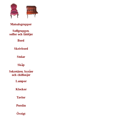
Matsalsgrupper
Soffgrupper,
soffor och fåtöljer
Bord
Skrivbord
Stolar
Skåp
Sekretärer, byråer
och chiffonjer
Lampor
Klockor
Tavlor
Porslin
Övrigt